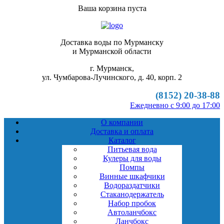
Ваша корзина пуста
Доставка воды по Мурманску
и Мурманской области
г. Мурманск,
ул. Чумбарова-Лучинского, д. 40, корп. 2
(8152) 20-38-88
Ежедневно с 9:00 до 17:00
О компании
Доставка и оплата
Каталог
Питьевая вода
Кулеры для воды
Помпы
Винные шкафчики
Водораздатчики
Стаканодержатель
Набор пробок
Автоланчбокс
Ланчбокс