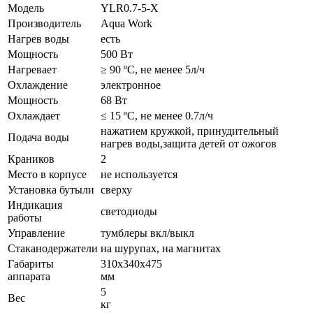
Модель
YLR0.7-5-X
Производитель
Aqua Work
Нагрев воды
есть
Мощность
500 Вт
Нагревает
≥ 90 ºС, не менее 5л/ч
Охлаждение
электронное
Мощность
68 Вт
Охлаждает
≤ 15 ºС, не менее 0.7л/ч
нажатием кружкой, принудительный
Подача воды
нагрев воды,защита детей от ожогов
Краников
2
Место в корпусе
не используется
Установка бутыли
сверху
Индикация
светодиоды
работы
Управление
тумблеры вкл/выкл
Стаканодержатели
на шурупах, на магнитах
Габариты
310x340x475
аппарата
мм
5
Вес
кг