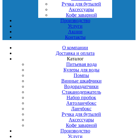
Ручка для бутылей
Аксессуары
Кофе заварной
Производство
Услуги
Акции
Контакты
О компании
Доставка и оплата
Каталог
Питьевая вода
Кулеры для воды
Помпы
Винные шкафчики
Водораздатчики
Стаканодержатель
Набор пробок
Автоланчбокс
Ланчбокс
Ручка для бутылей
Аксессуары
Кофе заварной
Производство
Услуги